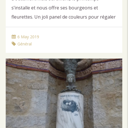
s’installe et nous offre ses bourgeons et
fleurettes. Un joli panel de couleurs pour régaler
les yeux et…les abeilles ! La transhumance a
marqué le début de cette nouvelle saison, les
6 May 2019
moutons sont allés paître tranquillement dans
Général
les alpages. Bêêêla elle aussi est allée prendre
un bain de verdure et […]