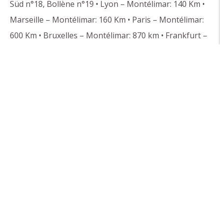
Süd n°18, Bollène n°19 • Lyon – Montélimar: 140 Km •
Marseille – Montélimar: 160 Km • Paris – Montélimar:
600 Km • Bruxelles – Montélimar: 870 km • Frankfurt –
Montélimar: 880 km • Köln – Montélimar: 880 km •
Amsterdam – Montélimar: 1100 km • Beren –
Montélimar: 480 km Infos im Internet unter :
www.asf.fr
Mit dem Zug
Bahnhof von Montélimar
TGV Paris – Montélimar 2h 40 (direkt)
TGV Marseille – Montélimar
Infos im Internet:
www.oui.sncf.com