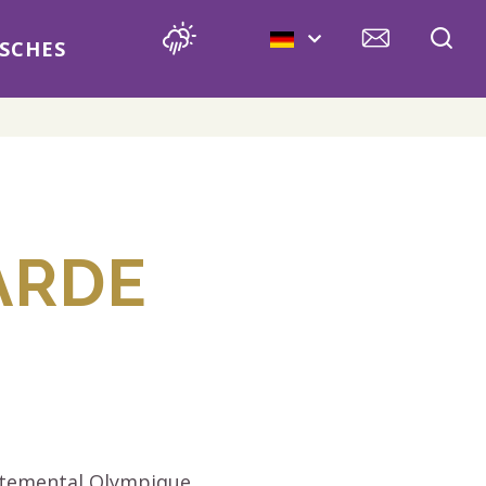
SCHES
ARDE
partemental Olympique