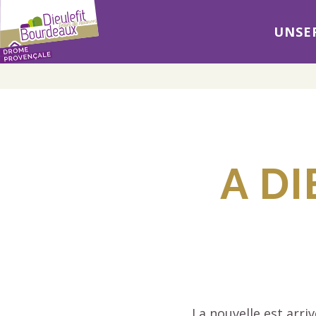
UNSER
A D
La nouvelle est arri