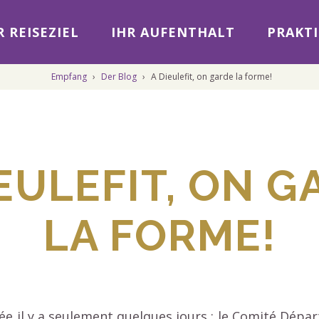
 REISEZIEL
IHR AUFENTHALT
PRAKTI
Empfang
›
Der Blog
›
A Dieulefit, on garde la forme!
IEULEFIT, ON G
LA FORME!
vée il y a seulement quelques jours : le Comité Dé