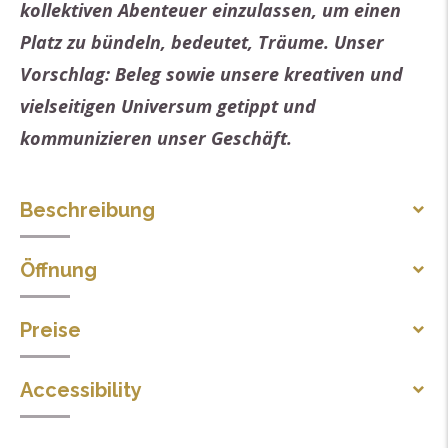
kollektiven Abenteuer einzulassen, um einen
Platz zu bündeln, bedeutet, Träume. Unser
Vorschlag: Beleg sowie unsere kreativen und
vielseitigen Universum getippt und
kommunizieren unser Geschäft.
Beschreibung
Zwischen traditionellen Fertigkeiten und moderne
Öffnung
Originalität, sind Einzelstücke unserer Produktionen
Vom 01/03 bis 31/12.
entschlossen auf den jungen Schöpfung geworden. In
Preise
diesem Ort, unser Werk, um gerecht zu werden,
Zahlungsmethoden
fordern Sie mit ihrer Einzigartigkeit und Vielfalt der
Accessibility
Kreditkarte
technischen und Landnutzung. Porzellan, Steinzeug,
Scheck
Zugänglich mit Rollstuhl, mit Hilfe