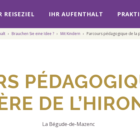
 REISEZIEL
IHR AUFENTHALT
PRAKTI
halt
›
Brauchen Sie eine Idee ?
›
Mit Kindern
›
Parcours pédagogique de la pé
S PÉDAGOGIQ
ÈRE DE L’HIR
La Bégude-de-Mazenc