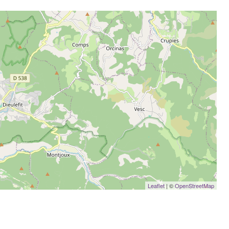
Leaflet
| ©
OpenStreetMap