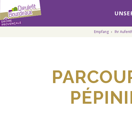
UNSER
Empfang
›
Ihr Aufent
PARCOUR
PÉPINI