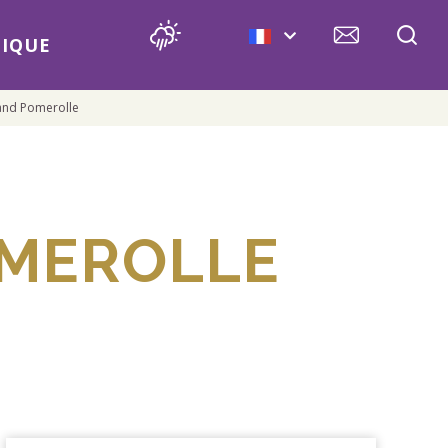
IQUE
rand Pomerolle
OMEROLLE