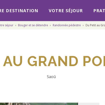
E DESTINATION
VOTRE SÉJOUR
PRAT
tre séjour
›
Bouger et se détendre
›
Randonnée pédestre
›
Du Petit au G
T AU GRAND P
Saoû