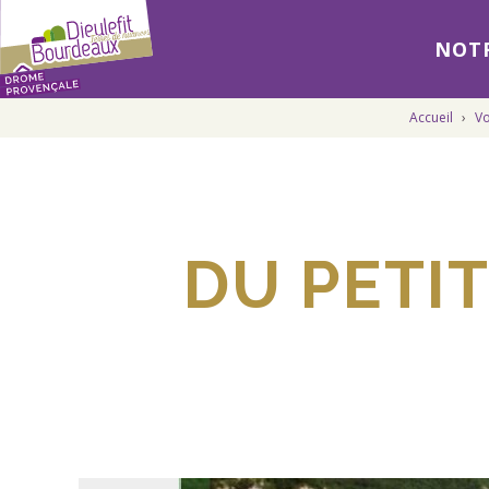
NOTR
Accueil
›
Vo
DU PETI