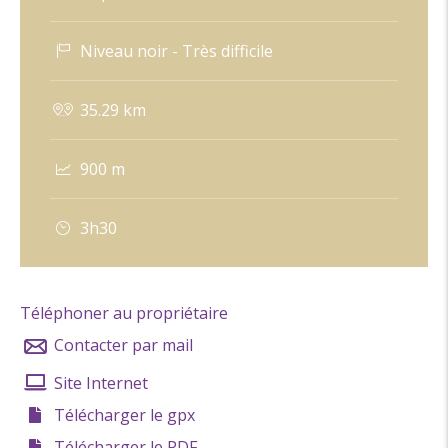
4/ Monter à gauche par une piste raide en lacets. Un
chemin à droite mène à des ruines. Continuer
Niveau noir - Très difficile
jusqu\'aux \"Plaines\" (alt. 626m).
Coordonnées: (44.5141262, 4.9815842)
35.29 km
Distance depuis le point de départ: 12 km
900 m
5/ Monter à droite sur un chemin pour rejoindre le
\"Col de de la Croix\" (alt. 671m).
3h30
Coordonnées: (44.492024, 4.9907366)
Distance depuis le point de départ: 18 km
6/ Descente pentue et technique par \"Sous le col\"
Téléphoner au propriétaire
(alt. 650m) jusqu\'à l\'Adret puis rejoindre \"La Roche-
Contacter par mail
St-Secret\" (alt. 350m).
Site Internet
Coordonnées: (44.4935364, 4.9997444)
Télécharger le gpx
Distance depuis le point de départ: 19 km
Télécharger le PDF