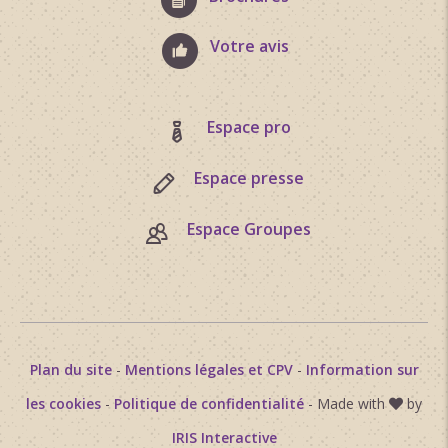
13/ Tourner à droite, plus loin passer un pont.
Monter et redescendre à gauche pour rejoindre
Votre avis
l\'arrivée.
Coordonnées: (44.5184643, 5.0582221)
Espace pro
Distance depuis le point de départ: 34 km
Espace presse
Classement & Labels
En plein air
Espace Groupes
Plan du site
-
Mentions légales et CPV
-
Information sur
les cookies
-
Politique de confidentialité
- Made with
by
IRIS Interactive