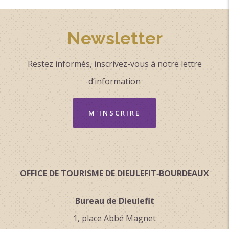
croisement de Font Estrèche (alt 600 m).
Virer à gauche, franchir, remonter en sous-bois (buis
Newsletter
et chênes) et atteindre une zone dégagée.
Restez informés, inscrivez-vous à notre lettre
Commencer la descente dans la pente exposée sud -
d’information
sud-ouest en pente douce dans un bois clair. Passer le
haut d'un thalweg et descendre plus franchement sur
M'INSCRIRE
le flanc de la combe. Poursuivre à travers d'anciennes
terrasses et retrouver le croisement des Côtes.
Par le chemin de montée, regagner le parking.
OFFICE DE TOURISME DE DIEULEFIT‑BOURDEAUX
Histoire, culture et patrimoine
Bureau de Dieulefit
Très tôt, la Réforme se répand dans le pays de
1, place Abbé Magnet
Dieulefit où les protestant seront bientôt majoritaires.