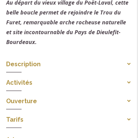
Au départ du vieux village du Poët-Laval, cette
belle boucle permet de rejoindre le Trou du
Furet, remarquable arche rocheuse naturelle
et site incontournable du Pays de Dieulefit-
Bourdeaux.
Description
Départ du parking du vieux village, à l'arrière du
Activités
château.
Sports pédestres
Ouverture
Itinéraire de randonnée pédestre
Passer devant l'entrée du cimetière, puis monter à
Toute l'année tous les jours.
droite le long du cimetière et continuer droit dans la
Tarifs
pente par le sentier entre deux murets de pierre. Plus
Accès libre.