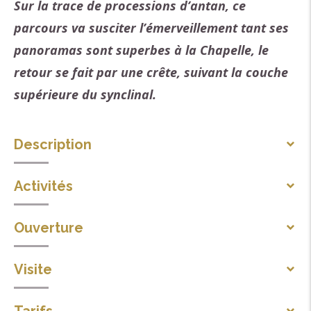
Sur la trace de processions d’antan, ce
parcours va susciter l’émerveillement tant ses
panoramas sont superbes à la Chapelle, le
retour se fait par une crête, suivant la couche
supérieure du synclinal.
Description
La légende de l’ermite Maurice
Activités
Sports pédestres
En 841, 3 frères, Maurice, Guigue et Odon firent le
Ouverture
Itinéraire de randonnée pédestre
serment de devenir ermite pour expier leurs péchés.
Toute l'année : ouvert tous les jours.
Lors d'une partie de chasse sur la montagne, Maurice
Visite
s'installa à cet endroit et y éleva un oratoire à St
Visite individuelle