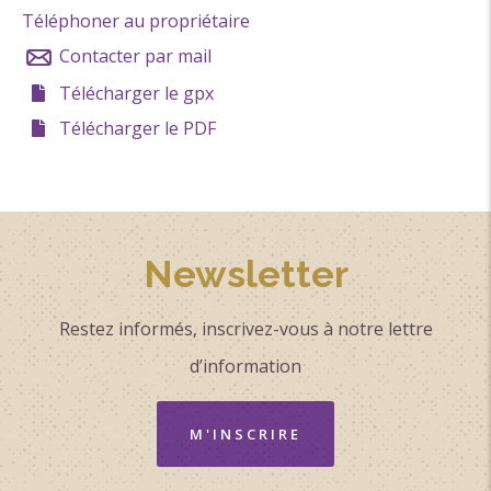
franchir le pont du Jabron et, à droite, traverser la
Téléphoner au propriétaire
place du Champ-de-Mars. Continuer par la montée du
Contacter par mail
Jas.
Télécharger le gpx
Traverser la D638 et suivre la direction Chapelle Saint-
Télécharger le PDF
Maurice.
Au carrefour Les Graves (alt. 488m), quitter le GRP par
la droite et suivre le balisage jaune.
Au carrefour Les Réservoirs (alt. 517m), tourner à
Newsletter
droite pour rejoindre le carrefour Les 4 chemins (alt.
544m). Quitter la route forestière par la gauche et
Restez informés, inscrivez-vous à notre lettre
suivre le balisage jaune.
d’information
A partir du carrefour Le Virage (alt. 674m), le chemin
continue à monter par un sentier étroit qui longe une
M'INSCRIRE
falaise (prudence).