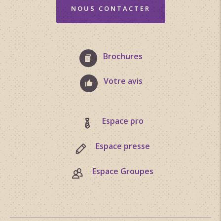
descente est raide et réservée aux bons marcheurs !
NOUS CONTACTER
Sinon rebrousser chemin pour rejoindre La Combe
(alt. 911m) et suivre le chemin qui descend à droite
dans la combe.
Brochures
Au carrefour La Mare (alt. 672m), continuer sur le
chemin large qui descend. A partir du carrefour Les
Votre avis
Réservoirs (alt. 517m), le retour vers Dieulefit se fait
par le même chemin qu''à l'aller.
Espace pro
Topo/pas à pas
Espace presse
1/ De la Place de la Gare (alt. 375m), franchir le pont
pour rejoindre le centre de Dieulefit. Place Châteauras
Espace Groupes
(alt. 380m), prendre à gauche la rue du Bourg et
remonter jusqu’à l’office de tourisme. Tourner à
gauche, franchir le pont du Jabron et, à droite,