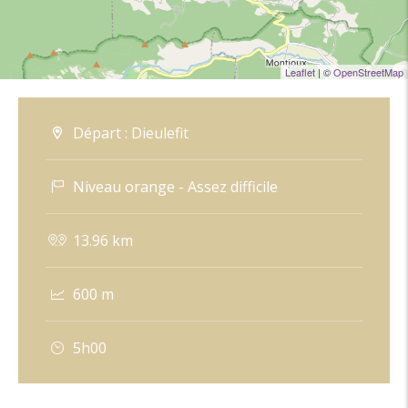
La ville de Dieulefit a acquis la montagne de Saint-
Maurice en 2013, avec le soutien du Conseil
Leaflet
| ©
OpenStreetMap
Départemental de la Drôme, dans le cadre des
Espaces Naturels Sensibles. La commune souhaite en
Départ : Dieulefit
faire un élément fort de son territoire avec pour but
de le valoriser et de le développer en respectant la
Niveau orange - Assez difficile
préservation du site naturel et l’ouverture au public.
13.96 km
Pas-à-pas :
De la Place de la Gare (alt. 375m), franchir le pont pour
600 m
rejoindre le centre de Dieulefit. Place Châteauras (alt.
5h00
380m), prendre à gauche la rue du Bourg et remonter
jusqu’à l’Office de Tourisme. Tourner à gauche,