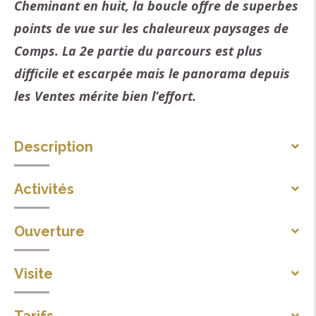
Cheminant en huit, la boucle offre de superbes
points de vue sur les chaleureux paysages de
Comps. La 2e partie du parcours est plus
difficile et escarpée mais le panorama depuis
les Ventes mérite bien l’effort.
Description
Au poteau "Église de Comps" (alt. 655m) suivre les
Activités
balises blanches et rouges du GR9 en direction de
Sports pédestres
Serre la Motte.
Ouverture
Itinéraire de randonnée pédestre
Toute l'année : ouvert tous les jours.
Au débouché sur la D547, tourner à gauche et
Visite
remonter sur environ 200m avant de prendre à droite
Visite individuelle