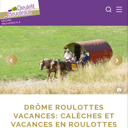
8
DRÔME ROULOTTES
VACANCES: CALÈCHES ET
VACANCES EN ROULOTTES