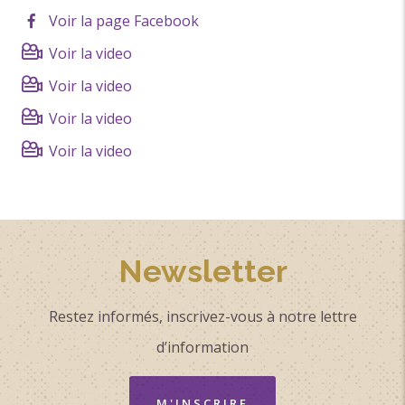
souvenir impérissable.
Voir la page Facebook
https://dromeroulottesvacances.com/cartes-cadeaux-
Voir la video
2023
Voir la video
Classement & Labels
Voir la video
Réservation en ligne
Voir la video
Circuits de France_POI
Drôme à Cheval
En plein air
Newsletter
Restez informés, inscrivez-vous à notre lettre
d’information
M'INSCRIRE