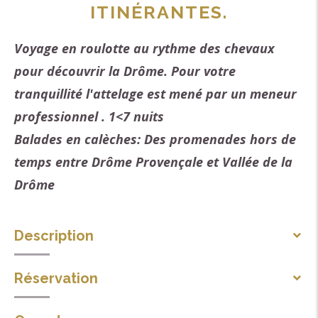
ITINÉRANTES.
Voyage en roulotte au rythme des chevaux
pour découvrir la Drôme. Pour votre
tranquillité l'attelage est mené par un meneur
professionnel . 1<7 nuits
Balades en calèches: Des promenades hors de
temps entre Drôme Provençale et Vallée de la
Drôme
Description
Ce concept permet de parcourir la Drôme à bord
Réservation
d’une roulotte tractée par des chevaux. Les vacanciers
découvrent un mode de vie différent, plus proche de la