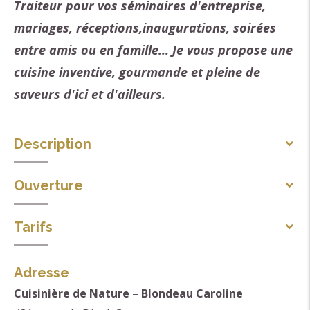
Traiteur pour vos séminaires d'entreprise,
mariages, réceptions,inaugurations, soirées
entre amis ou en famille... Je vous propose une
cuisine inventive, gourmande et pleine de
saveurs d'ici et d'ailleurs.
Description
Je porte une grande attention à la qualité des
Ouverture
produits, et les plats que je vous propose sont
Toute l'année.
entièrement élaborés par mes soins à base de
Tarifs
produits frais, de saison, locaux et d'origine
Moyens de paiement
biologique autant que possible. Pour vos buffets
Adresse
Chèque
chauds ou froids, repas servis à table, cocktails... Je
Cuisinière de Nature – Blondeau Caroline
Espèces