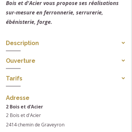
Bois et d'Acier vous propose ses réalisations
sur-mesure en ferronnerie, serrurerie,
ébénisterie, forge.
Description
Nous concevons et exécutons tous vos projets
Ouverture
d'aménagement extérieur et/ou intérieur en bois et
Toute l'année de 8h30 à 18h.
métal. Nos réalisations sont diverses : portails, garde-
Tarifs
Fermé le dimanche.
corps, rampes, escaliers, pergolas, mobilier,
Moyens de paiement
luminaires...
Adresse
Chèque
2 Bois et d’Acier
Portrait
Espèces
2 Bois et d'Acier
Office de Tourisme du Pays de Dieulefit Bourdeaux,
Virement
2414 chemin de Graveyron
nous avons différentes missions, l'accueil mais aussi