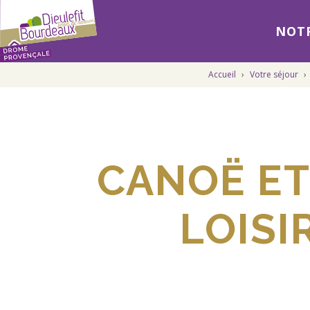
NOTR
Accueil
›
Votre séjour
›
CANOË ET
LOISI