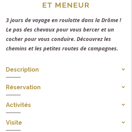
ET MENEUR
3 jours de voyage en roulotte dans la Drôme !
Le pas des chevaux pour vous bercer et un
cocher pour vous conduire. Découvrez les
chemins et les petites routes de campagnes.
Description
Circuit en roulotte tirée par des chevaux, en
Réservation
compagnie d' un cocher professionnel pour assurera
la sécurité de tous pendant le voyage 3 heure par jour
Activités
soit une demie journée.
Sports équestres
Ce circuit comporte 2 étapes en itinérance :départ le
Visite
Attelage
matin pour Bourdeaux ou vous ferez étape au