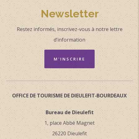
Autres formules possibles :.
Newsletter
Moyens de paiement
Chèque
Restez informés, inscrivez-vous à notre lettre
Espèces
d’information
Chèque-Vacances Classic
Virement
M'INSCRIRE
OFFICE DE TOURISME DE DIEULEFIT‑BOURDEAUX
Bureau de Dieulefit
1, place Abbé Magnet
26220 Dieulefit