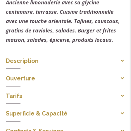
Ancienne limonaderie avec sa glycine
centenaire, terrasse. Cuisine traditionnelle
avec une touche orientale. Tajines, couscous,
gratins de ravioles, salades. Burger et frites
maison, salades, épicerie, produits locaux.
Description
Langues parlées
Ouverture
Anglais
Espagnol
Du 01/03 au 31/12/2026 le lundi, mardi, jeudi, vendredi
Tarifs
et les week-ends.
Spécialités culinaires
A la carte : de 5 à 20 €
Midi et soir.
Superficie & Capacité
Cuisine traditionnelle française
Menu adulte : de 16,50 à 19,50 €
Cuisine orientale
Nombre de salles : 2
Menu enfant : 9,50 €