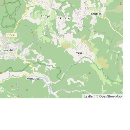
Leaflet
| ©
OpenStreetMap