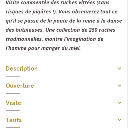
Visite commentée des ruches vitrées (sans
risques de piqûres !). Vous observerez tout ce
qu’il se passe de la ponte de la reine à la danse
des butineuses. Une collection de 250 ruches
traditionnelles, montre l’imagination de
l’homme pour manger du miel.
Description
Elle intéressera aussi bien le néophyte que le
Ouverture
spécialiste ou l'apiculteur, les adultes autant que les
Toute l'année tous les jours.
enfants.
Visite
De mai à octobre ; possibilité de recevoir les groupes
A deux pas de l'église de Comps, " Ruches du monde "
Visite individuelle
(adultes et scolaires) sur rdv.
vous propose de découvrir l'abeille vivante et les
Tarifs
Visites individuelles libres en permanence
Atelier bougie pour les enfants sur réservation le