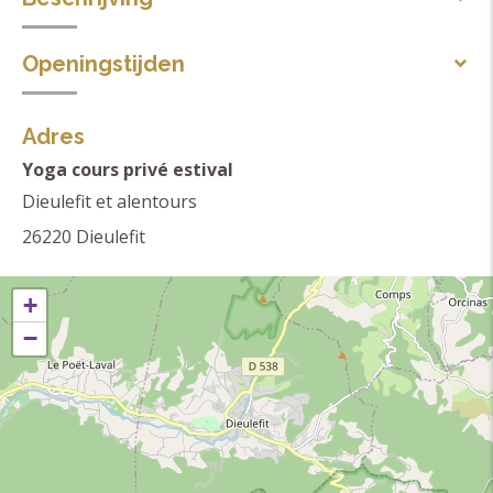
Gesproken talen
Openingstijden
Frans
Van 02/07 tot en met 21/08/2026, iedere dag.
Thema's
Adres
Yoga
Yoga cours privé estival
Dieulefit et alentours
26220
Dieulefit
+
−