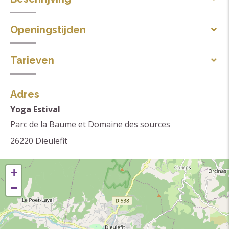
Gesproken talen
Openingstijden
Frans
Van 09/07 tot en met 21/08/2026 iedere dag van 18.30
Thema's
Tarieven
tot 19.30 u.
Yoga
Vast tarief: vanaf 10 €.
Adres
Yoga Estival
Parc de la Baume et Domaine des sources
26220
Dieulefit
+
−