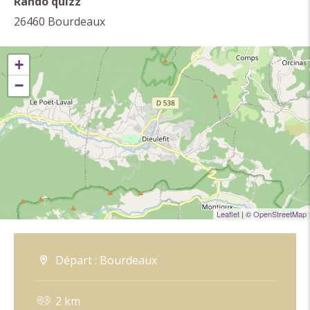
Rando quizz
26460
Bourdeaux
+
−
Leaflet
| ©
OpenStreetMap
Départ : Bourdeaux
2 km