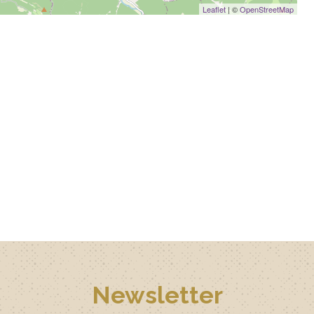
Leaflet
| ©
OpenStreetMap
Newsletter