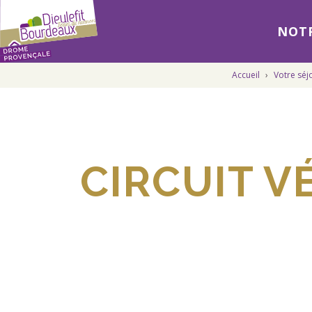
NOTR
Accueil
›
Votre séj
CIRCUIT V