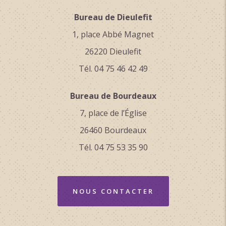
Coordonnées: (44.5562498, 4.9367722)
Bureau de Dieulefit
Distance depuis le point de départ: 12 km
1, place Abbé Magnet
Classement & Labels
26220 Dieulefit
En plein air
Tél. 04 75 46 42 49
Diffusion VisoRando
Bureau de Bourdeaux
7, place de l’Église
26460 Bourdeaux
Tél. 04 75 53 35 90
NOUS CONTACTER