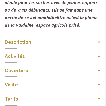
idéale pour les sorties avec de jeunes enfants
ou de vrais débutants. Elle se fait dans une
partie de ce bel amphithéâtre qu’est la plaine
de la Valdaine, espace agricole prisé.
Description
Elle se fait dans une partie de ce bel amphithéâtre
Activités
qu’est la plaine de la Valdaine, espace agricole prisé.
Sports cyclistes
Restez vigilant aux voitures car l’itinéraire emprunte
Ouverture
Itinéraire VTT
quelques parties goudronnées.
Toute l'année tous les jours.
Visite
Topo/pas à pas
1/ De l\'Office de de tourisme de La Bégude-de-
Visite individuelle
Tarifs
Mazenc (alt. 215m), partir vers Dieulefit puis à droite
Durée moyenne de la visite individuelle : 90 min