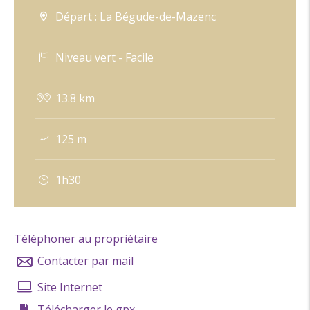
Distance depuis le point de départ: 2 km
Départ : La Bégude-de-Mazenc
5/ Tourner à droite, suivre la route en légère montée
et atteindre la D540.
Niveau vert - Facile
Coordonnées: (44.5388823, 4.9077746)
Distance depuis le point de départ: 3 km
13.8 km
6/ Traverser la D540 (attention voitures !), puis
125 m
prendre à gauche une piste plate, atteindre une
bifurcation.
1h30
Coordonnées: (44.5505122, 4.9057229)
Distance depuis le point de départ: 5 km
7/ Tourner 2 fois à droite, rejoindre un chemin de
Téléphoner au propriétaire
terre. Au bout, tourner à droite.
Contacter par mail
Coordonnées: (44.5570851, 4.8884718)
Site Internet
Distance depuis le point de départ: 7 km
Télécharger le gpx