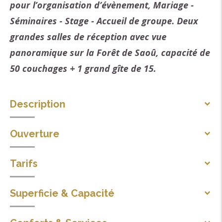
pour l’organisation d’évènement, Mariage -
Séminaires - Stage - Accueil de groupe. Deux
grandes salles de réception avec vue
panoramique sur la Forêt de Saoû, capacité de
50 couchages + 1 grand gîte de 15.
Description
D'avril à octobre l'hôtel est ouvert au public. À partir
Ouverture
de la mi octobre, le Château du Poët Célard, accueille
Du 01/04 au 10/10/2026 tous les jours.
uniquement les groupes pour des séjours de
Tarifs
A partir du 10 octobre réservation de groupe.
découverte de la région, des fêtes entre amis ou en
Chambre double : à partir de 110 €.
famille, anniversaire, mariage... Vous pourrez passer
Superficie & Capacité
un séjour alliant patrimoine, confort et immersion
Nombre total de personnes : 50