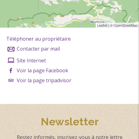
Pension complète
Petit déjeuner
Privatisable
Leaflet
| ©
OpenStreetMap
Restauration
Téléphoner au propriétaire
Réservation de prestations
Contacter par mail
Sanitaires privés
Site Internet
Sèche cheveux
Voir la page Facebook
Sèche serviettes
Voir la page tripadvisor
Télévision
Restaurant
Parking gratuit
Salle de réunion
Newsletter
Parking
Bar
Restez informés, inscrivez-vous à notre lettre