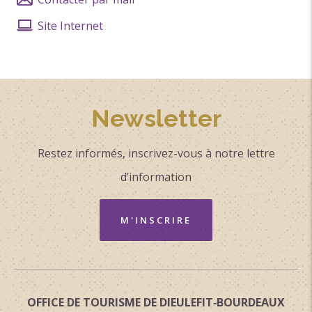
Patrimoine
Site Internet
Classement & Labels
Tourisme bienveillant - impact économique 3
Tourisme bienveillant - impact social 3
Tourisme bienveillant - préservation de
Newsletter
l'environnement 3
Restez informés, inscrivez-vous à notre lettre
d’information
M'INSCRIRE
OFFICE DE TOURISME DE DIEULEFIT‑BOURDEAUX