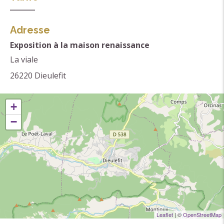
Ouvert sur demande à l'office de tourisme.
Entrée libre.
Adresse
Exposition à la maison renaissance
La viale
26220
Dieulefit
+
−
Leaflet
| ©
OpenStreetMap