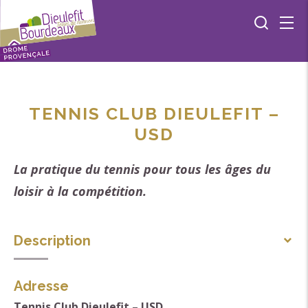
TENNIS CLUB DIEULEFIT –
USD
La pratique du tennis pour tous les âges du
loisir à la compétition.
Description
4 courts éclairés, un club house, 60 adhérents, une
Adresse
école de tennis, un entraineur diplômé d'état, des
Tennis Club Dieulefit – USD