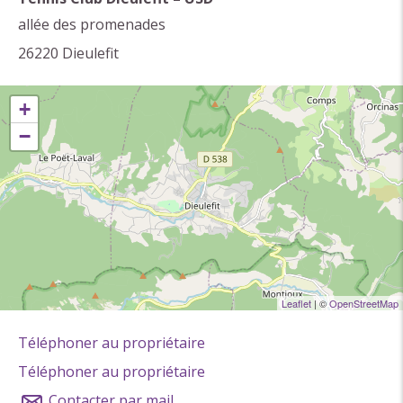
stages de tennis (5 semaines pendant les vacances
allée des promenades
scolaires), des animations et repas à thème...
26220
Dieulefit
+
−
Leaflet
| ©
OpenStreetMap
Téléphoner au propriétaire
Téléphoner au propriétaire
Contacter par mail