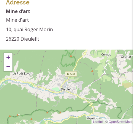
lieu incontournable de Dieulefit !
Adresse
Mine d’art
Mine d'art
10, quai Roger Morin
26220
Dieulefit
+
−
Leaflet
| ©
OpenStreetMap