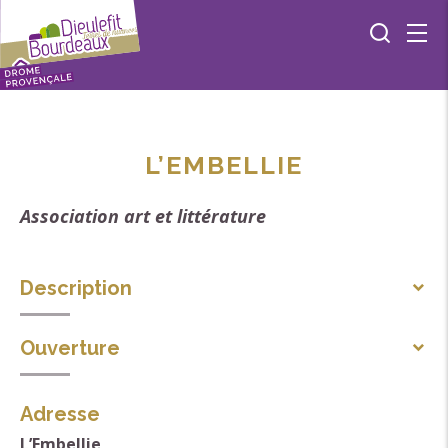
L’EMBELLIE
Association art et littérature
Description
Organisation d'expositions peinture, photos,
Ouverture
céramiques, sculptures. Auto-édition d'ouvrages,
Toute l'année.
photos; documentaire, fiction
Adresse
L’Embellie