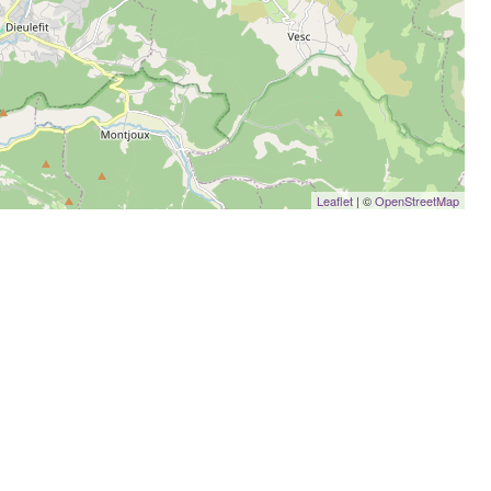
Leaflet
| ©
OpenStreetMap