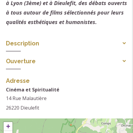
à Lyon (3ème) et à Dieulefit, des débats ouverts
à tous autour de films sélectionnés pour leurs
qualités esthétiques et humanistes.
Description
A Dieulefit les cafès-cinéma mensuels sont
Ouverture
programmés en partenariat avec le cinéma Labor,
Du 01/01 au 31/12.
Adresse
L'association propose aussi un festival annuel au
Cinéma et Spiritualité
mois de mars à la Halle de Dieulefit
14 Rue Malautière
26220
Dieulefit
+