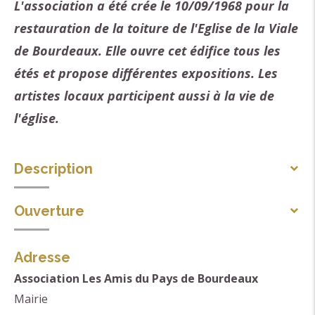
L'association a été crée le 10/09/1968 pour la
restauration de la toiture de l'Eglise de la Viale
de Bourdeaux. Elle ouvre cet édifice tous les
étés et propose différentes expositions. Les
artistes locaux participent aussi à la vie de
l'église.
Description
L'association a pour but de sauvegarder les sites et
Ouverture
monuments du pays de Bourdeaux et le patrimoine
Toute l'année.
culturel qu'ils représentent au point de vue
Adresse
archéologique, architectural, historique et artistique.
Association Les Amis du Pays de Bourdeaux
L'association permet aux visiteurs de revivre l'histoire
Mairie