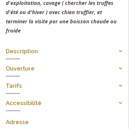
d'exploitation, cavage ( chercher les truffes
d'été ou d'hiver ) avec chien truffier, et
terminer la visite par une boisson chaude ou
froide
Description
possibilité d'achat de truffes à l'issue de la ceuillette
Ouverture
au cours du jour
Toute l'année, tous les jours.
Tarifs
Lundi, Mardi, Mercredi, Jeudi, Vendredi, Samedi,
Adulte : 20 € (gratuit pour les enfants moins de 10
Dimanche : ouvert.
Accessibilité
ans).
Prestations adaptées pour déficience auditive
Adresse
Moyens de paiement
Prestations adaptées pour déficience mentale