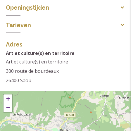
Gesproken talen
Openingstijden
Frans
Het hele jaar iedere dag.
Tarieven
Vrije bijdrage.
Adres
Art et culture(s) en territoire
Art et culture(s) en territoire
300 route de bourdeaux
26400
Saoû
+
−