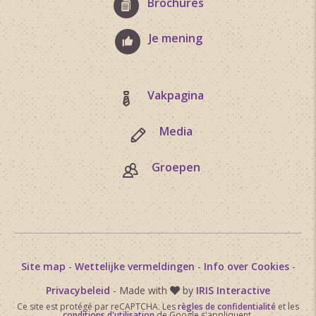
Brochures
Je mening
Vakpagina
Media
Groepen
Site map
-
Wettelijke vermeldingen
-
Info over Cookies
-
Privacybeleid
- Made with
by
IRIS Interactive
Ce site est protégé par reCAPTCHA. Les
règles de confidentialité
et les
conditions d'utilisation
de Google s'appliquent.