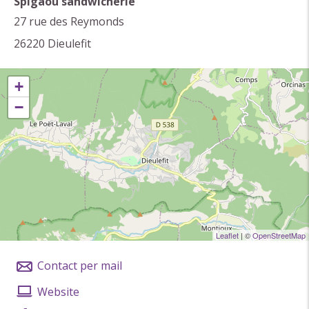
voorgerecht, hoofdgerecht, dessert en/of kaas.
Spigaou sandwicherie
27 rue des Reymonds
Reserveren gewenst.
26220
Dieulefit
Gesproken talen
Engels
+
Frans
−
Klassering & labels
Circuits de France_POI
Leaflet
| ©
OpenStreetMap
Contact per mail
Website