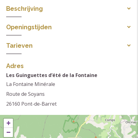
Beschrijving
Gesproken talen
Openingstijden
Frans
Zondag 26 juli 2026 van 16.00.
Thema's
Tarieven
Straattheater
Tarieven niet doorgegeven.
Zaterdag 1 augustus 2026 van 16.00.
Adres
Les Guinguettes d’été de la Fontaine
Zondag 9 augustus 2026 van 16.00.
La Fontaine Minérale
Route de Soyans
Zondag 16 augustus 2026 van 16.00.
26160
Pont-de-Barret
Zondag 23 augustus 2026 van 16.00.
+
−