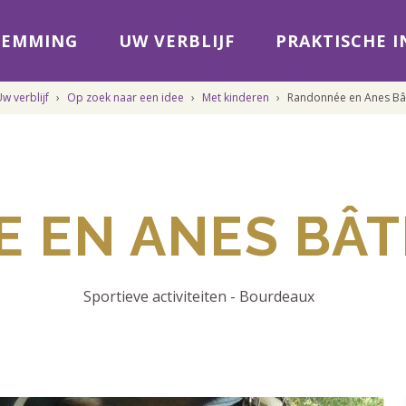
TEMMING
UW VERBLIJF
PRAKTISCHE 
w verblijf
›
Op zoek naar een idee
›
Met kinderen
›
Randonnée en Anes Bât
 EN ANES BÂTÉ
Sportieve activiteiten
-
Bourdeaux