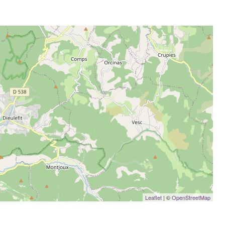
Leaflet
| ©
OpenStreetMap