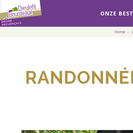
ONZE BES
Home
›
U
RANDONNÉE