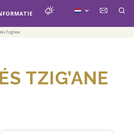
INFORMATIE
és Tzig’Ane
S TZIG’ANE