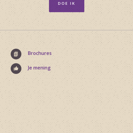
DOE IK
Brochures
Je mening